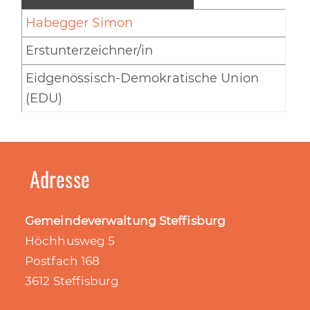
Habegger Simon
Erstunterzeichner/in
Eidgenössisch-Demokratische Union
(EDU)
Adresse
Gemeindeverwaltung Steffisburg
Höchhusweg 5
Postfach 168
3612 Steffisburg