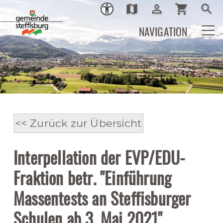
map
person_outline
shopping_cart
search
Ortsplan
Login
Warenkor
Such
NAVIGATION
<< Zurück zur Übersicht
Interpellation der EVP/EDU-
Fraktion betr. "Einführung
Massentests an Steffisburger
Schulen ab 3. Mai 2021"