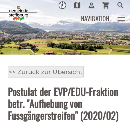
map
person_outline
shopping_cart
search
Ortsplan
Login
Warenkor
Such
NAVIGATION
<< Zurück zur Übersicht
Postulat der EVP/EDU-Fraktion
betr. "Aufhebung von
Fussgängerstreifen" (2020/02)