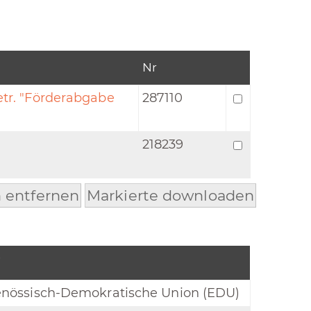
Nr
tr. "Förderabgabe
287110
218239
 entfernen
Markierte downloaden
i
enössisch-Demokratische Union (EDU)