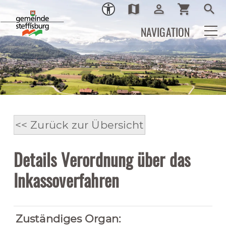
map
person_outline
shopping_cart
search
Ortsplan
Login
Warenkor
Such
NAVIGATION
<< Zurück zur Übersicht
Details Verordnung über das
Inkassoverfahren
Zuständiges Organ: