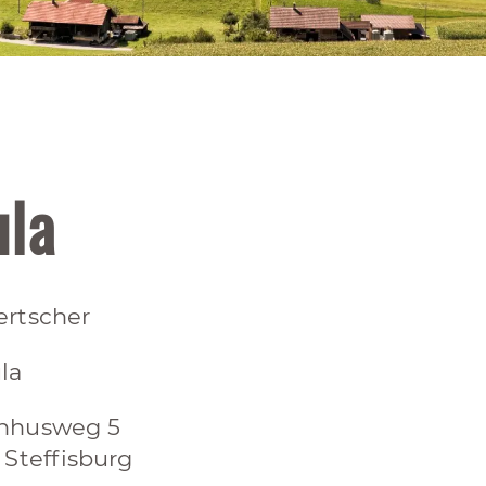
ula
ertscher
la
hhusweg 5
 Steffisburg