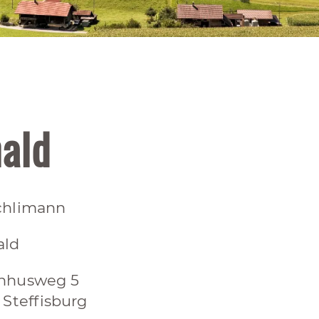
ald
chlimann
ald
hhusweg 5
 Steffisburg