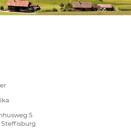
er
ika
hhusweg 5
 Steffisburg