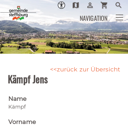
map
person_outline
shopping_cart
search
Ortsplan
Login
Warenkor
Such
NAVIGATION
zurück zur Übersicht
Kämpf Jens
Name
Kämpf
Vorname