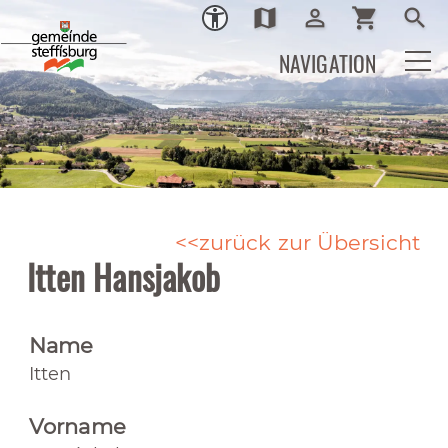
map
person_outline
shopping_cart
search
Ortsplan
Login
Warenkor
Such
NAVIGATION
zurück zur Übersicht
Itten Hansjakob
Name
Itten
Vorname