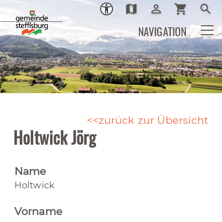
map
person_outline
shopping_cart
search
Ortsplan
Login
Warenkor
Such
NAVIGATION
zurück zur Übersicht
Holtwick Jörg
Name
Holtwick
Vorname