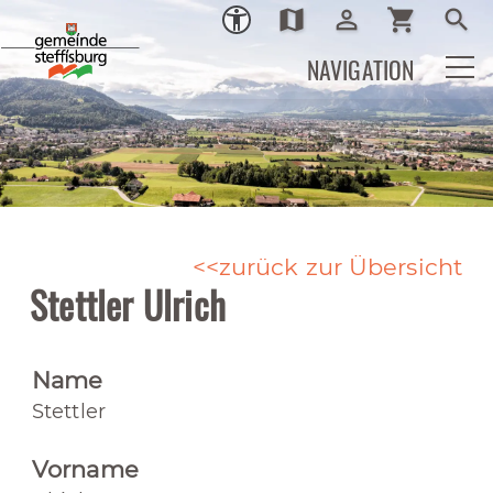
map
person_outline
shopping_cart
search
Ortsplan
Login
Warenkor
Such
NAVIGATION
zurück zur Übersicht
Stettler Ulrich
Name
Stettler
Vorname