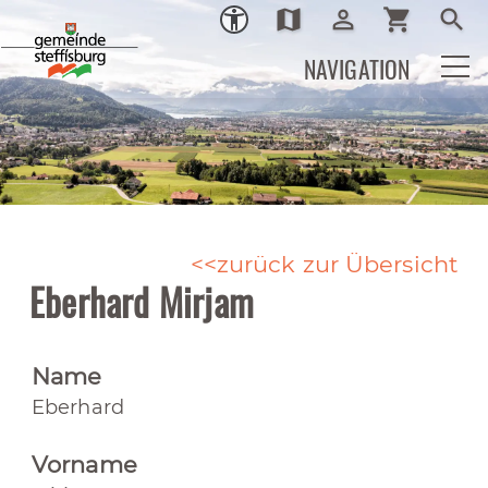
map
person_outline
shopping_cart
search
Ortsplan
Login
Warenkor
Such
NAVIGATION
zurück zur Übersicht
Eberhard Mirjam
Name
Eberhard
Vorname