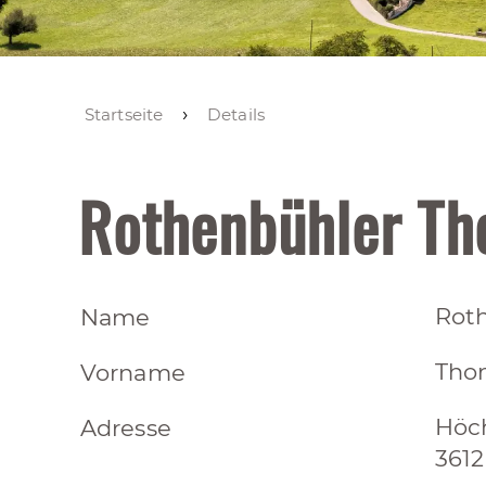
Startseite
Details
Rothenbühler T
Rot
Name
Tho
Vorname
Höc
Adresse
3612