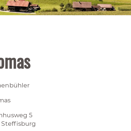
homas
henbühler
mas
hhusweg 5
 Steffisburg