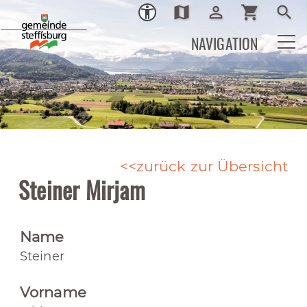
map
person_outline
shopping_cart
search
Ortsplan
Login
Warenkor
Such
NAVIGATION
zurück zur Übersicht
Steiner Mirjam
Name
Steiner
Vorname