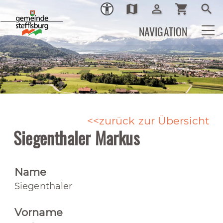
map
person_outline
shopping_cart
search
Ortsplan
Login
Warenkor
Such
NAVIGATION
zurück zur Übersicht
Siegenthaler Markus
Name
Siegenthaler
Vorname