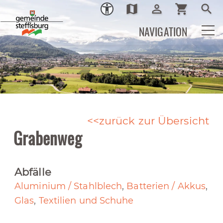
map
person_outline
shopping_cart
search
Ortsplan
Login
Warenkor
Such
NAVIGATION
zurück zur Übersicht
Grabenweg
Abfälle
Aluminium / Stahlblech
,
Batterien / Akkus
,
Glas
,
Textilien und Schuhe