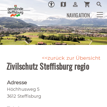
map
person_outline
shopping_cart
search
Ortsplan
Login
Warenkor
Such
NAVIGATION
zurück zur Übersicht
Zivilschutz Steffisburg regio
Adresse
Höchhusweg 5
3612 Steffisburg