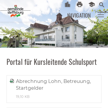
location_city
print
school
Startseite
Print
eLearni
search
NAVIGATION
Portal für Kursleitende Schulsport
Abrechnung Lohn, Betreuung,
Startgelder
19,10 KB