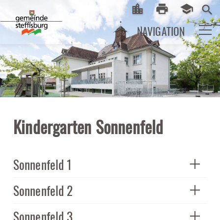
location_city
print
school
Startseite
Print
eLearni
search
NAVIGATION
Kindergarten Sonnenfeld
Sonnenfeld 1
Sonnenfeld 2
Sonnenfeld 3