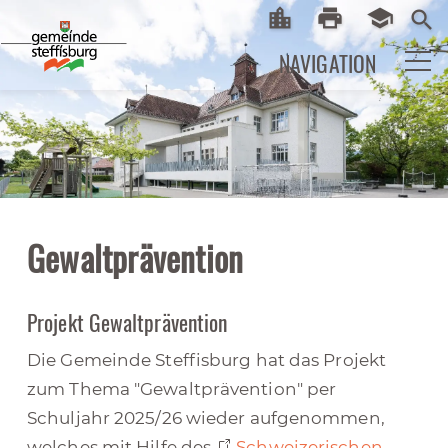
location_city
print
school
Startseite
Print
eLearni
search
NAVIGATION
Gewaltprävention
Projekt Gewaltprävention
Die Gemeinde Steffisburg hat das Projekt
zum Thema "Gewaltprävention" per
Schuljahr 2025/26 wieder aufgenommen,
welches mit Hilfe des
Schweizerischen