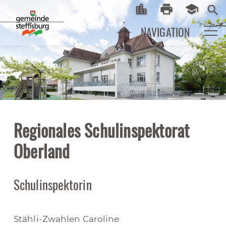
location_city
print
school
Startseite
Print
eLearni
search
NAVIGATION
Regionales Schulinspektorat
Oberland
Schulinspektorin
Stähli-Zwahlen Caroline