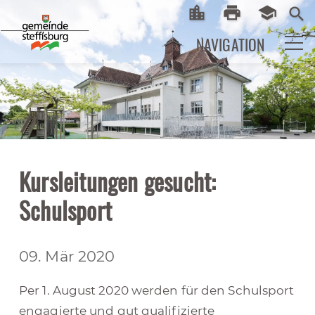
location_city
print
school
Startseite
Print
eLearni
search
NAVIGATION
Kursleitungen gesucht:
Schulsport
09. Mär 2020
Per 1. August 2020 werden für den Schulsport
engagierte und gut qualifizierte