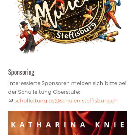
Sponsoring
Interessierte Sponsoren melden sich bitte bei
der Schulleitung Oberstufe:
sch
ll
t
ng
s
sch
l
n
st
ff
sb
rg
ch