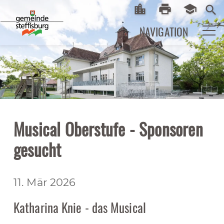
location_city
print
school
Startseite
Print
eLearni
search
NAVIGATION
Musical Oberstufe - Sponsoren
gesucht
11. Mär 2026
Katharina Knie - das Musical