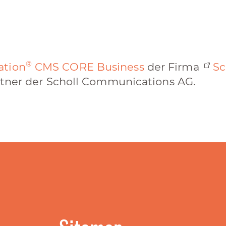
®
ation
CMS CORE Business
der Firma
Sc
rtner der Scholl Communications AG.