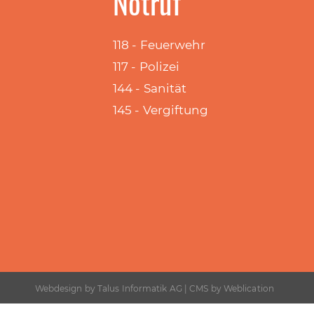
Notruf
118 - Feuerwehr
117 - Polizei
144 - Sanität
145 - Vergiftung
Webdesign by
Talus Informatik AG
| CMS by
Weblication