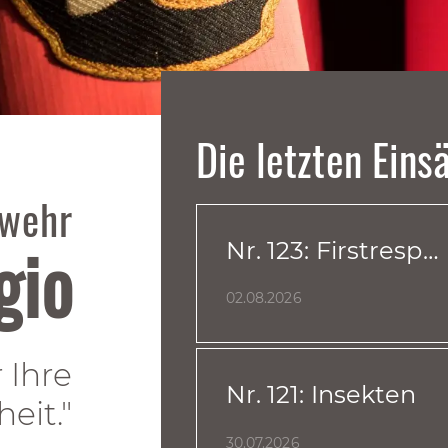
Die letzten Eins
rwehr
gio
Nr. 123: Firstresponder
02.08.2026
 Ihre
Nr. 121: Insekten
heit."
30.07.2026