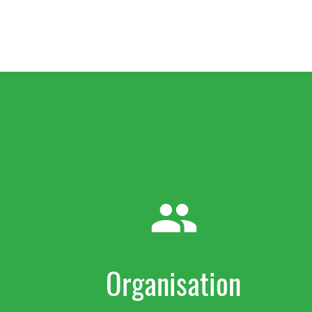
group
Organisation