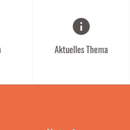
info
n
Aktuelles Thema