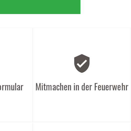
verified_user
formular
Mitmachen in der Feuerwehr