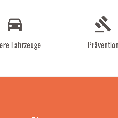
directions_car
gavel
ere Fahrzeuge
Präventio