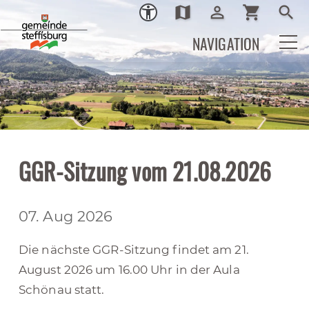
map
person_outline
shopping_cart
search
Ortsplan
Login
Warenkor
Such
NAVIGATION
GGR-Sitzung vom 21.08.2026
07. Aug 2026
Die nächste GGR-Sitzung findet am 21.
August 2026 um 16.00 Uhr in der Aula
Schönau statt.